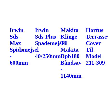
Irwin
Irwin
Makita
Hortus
Sds-
Sds-Plus
Klinge
Terrass
Max
Spademejsel
Til
Cover
Spidsmejsel
-
Makita
Til
-
40/250mm
Dpb180
Model
600mm
Båndsav
211-309
-
1140mm