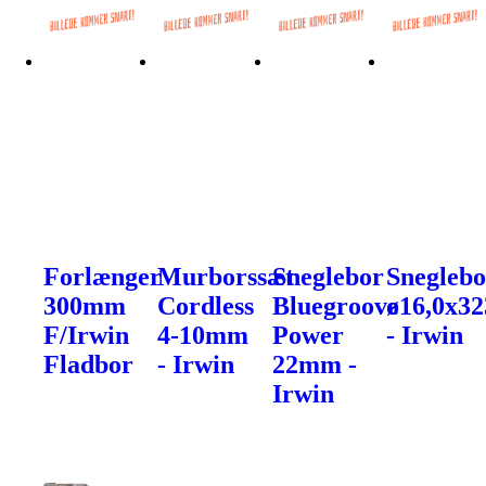
Forlænger
Murborssæt
Sneglebor
Sneglebo
300mm
Cordless
Bluegroove
ø16,0x3
F/Irwin
4-10mm
Power
- Irwin
Fladbor
- Irwin
22mm -
Irwin