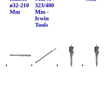
ø32-210
323/400
Mm
Mm -
Irwin
Tools