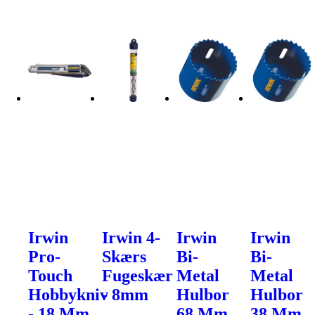
Irwin
Irwin 4-
Irwin
Irwin
Pro-
Skærs
Bi-
Bi-
Touch
Fugeskær
Metal
Metal
Hobbykniv
- 8mm
Hulbor
Hulbor
- 18 Mm
68 Mm
38 Mm