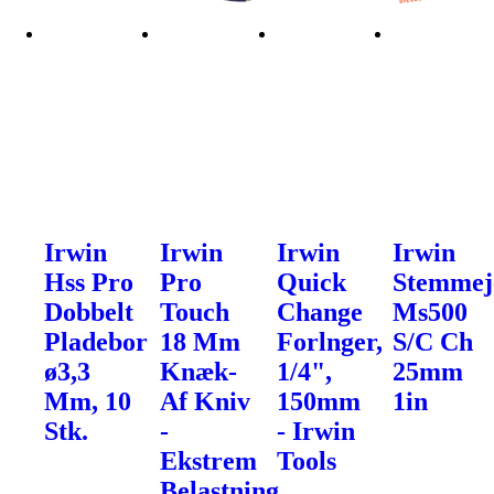
Irwin
Irwin
Irwin
Irwin
Hss Pro
Pro
Quick
Stemmej
Dobbelt
Touch
Change
Ms500
Pladebor
18 Mm
Forlnger,
S/C Ch
ø3,3
Knæk-
1/4",
25mm
Mm, 10
Af Kniv
150mm
1in
Stk.
-
- Irwin
Ekstrem
Tools
Belastning