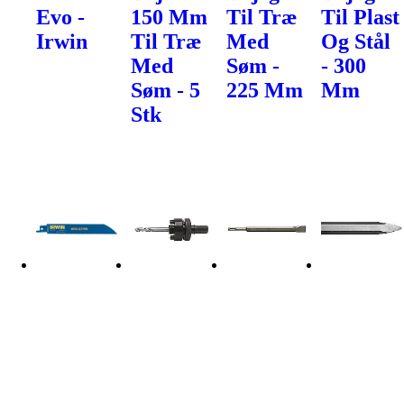
Evo -
150 Mm
Til Træ
Til Plast
Irwin
Til Træ
Med
Og Stål
Med
Søm -
- 300
Søm - 5
225 Mm
Mm
Stk