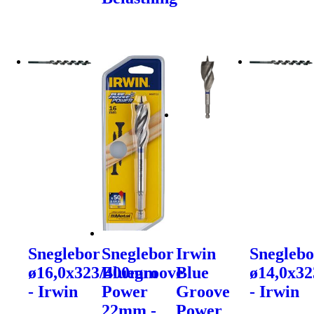
Sneglebor
Sneglebor
Irwin
Sneglebo
ø16,0x323/400mm
Bluegroove
Blue
ø14,0x3
- Irwin
Power
Groove
- Irwin
22mm -
Power