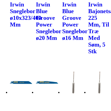
Irwin
Irwin
Irwin
Irwin
Sneglebor
Blue
Blue
Bajonets
ø10x323/400
Groove
Groove
225
Mm
Power
Power
Mm, Til
Sneglebor
Sneglebor
Træ
ø20 Mm
ø16 Mm
Med
Søm, 5
Stk