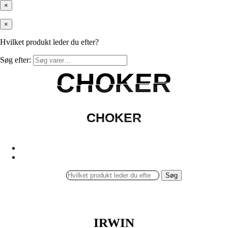
×
×
Hvilket produkt leder du efter?
Søg efter:
CHOKER
CHOKER
CHOKER
CHOKER
Søg
IRWIN