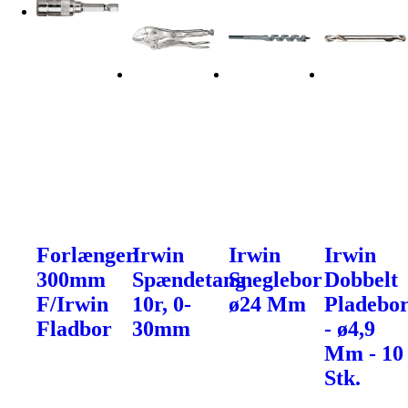
Forlænger
Irwin
Irwin
Irwin
300mm
Spændetang
Sneglebor
Dobbelt
F/Irwin
10r, 0-
ø24 Mm
Pladebo
Fladbor
30mm
- ø4,9
Mm - 10
Stk.