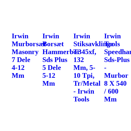
Irwin
Irwin
Irwin
Irwin
Murborsæt
Borsæt
Stiksavklinge
Tools
Masonry
Hammerbor
T345xf,
Speedh
7 Dele
Sds Plus
132
Sds-Plus
4-12
5 Dele
Mm, 5-
-
Mm
5-12
10 Tpi,
Murbor
Mm
Tr/Metal
8 X 540
- Irwin
/ 600
Tools
Mm