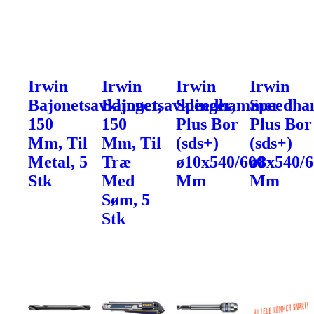
Irwin
Irwin
Irwin
Irwin
Bajonetsavklinger,
Bajonetsavklinger,
Speedhammer
Speedh
150
150
Plus Bor
Plus Bor
Mm, Til
Mm, Til
(sds+)
(sds+)
Metal, 5
Træ
ø10x540/600
ø8x540/
Stk
Med
Mm
Mm
Søm, 5
Stk