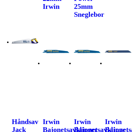
Irwin
25mm
Sneglebor
Håndsav
Irwin
Irwin
Irwin
Jack
Bajonetsavklinger
Bajonetsavklinge
Bajonets