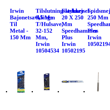
Irwin
Tilslutningsstykker
Fladmejsel
Spidsmej
Bajonetsavklinge
9,5 Mm
20 X 250
250 Mm
Til
T/Hulsave,
Mm
Speedh
Metal -
32-152
Speedhammer
Plus
150 Mm
Mm,
Plus
Irwin
Irwin
Irwin
1050219
10504534
10502195