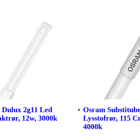
 Dulux 2g11 Led
Osram Substitub
trør, 12w, 3000k
Lysstofrør, 115 C
4000k