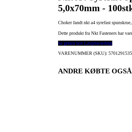
5,0x70mm - 100stk
Choker fandt nkt a4 syrefast spunskrue,
Dette produkt fra Nkt Fasteners har v
Se prisen hos Lavprisværktøj
VARENUMMER (SKU):
570129153
ANDRE KØBTE OGSÅ