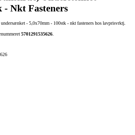
 - Nkt Fasteners
 undersænket - 5,0x70mm - 100stk - nkt fasteners hos lavprisvrktj.
arenummeret
5701291535626
.
5626