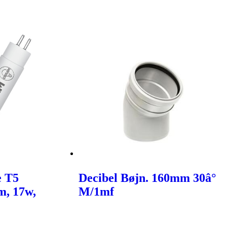
e T5
Decibel Bøjn. 160mm 30â°
m, 17w,
M/1mf