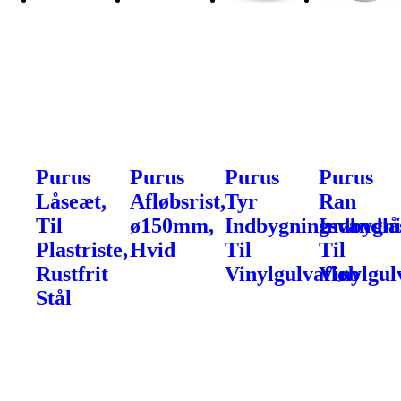
Purus
Purus
Purus
Purus
Låseæt,
Afløbsrist,
Tyr
Ran
Til
ø150mm,
Indbygningsvandlå
Indbygni
Plastriste,
Hvid
Til
Til
Rustfrit
Vinylgulvafløb
Vinylgul
Stål