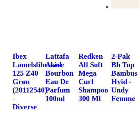
Ibex
Lattafa
Redken
2-Pak
Lamelslibeskive
Asad
All Soft
Bh Top
125 Z40
Bourbon
Mega
Bambus
Grøn
Eau De
Curl
Hvid -
(20112540)
Parfum
Shampoo
Undy
-
100ml
300 Ml
Femme
Diverse