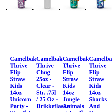
Camelbak
Camelbak
Camelbak
Camelb
Thrive
Thrive
Thrive
Thrive
Flip
Chug
Flip
Flip
Straw
25oz -
Straw
Straw
Kids
Clear -
Kids
Kids
14oz -
Str. .75l
14oz -
14oz -
Unicorn
/ 25 Oz -
Jungle
Sharks
Party -
Drikkeflaske
Animals
And