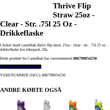
Thrive Flip
Straw 25oz -
Clear - Str. .75l 25 Oz -
Drikkeflaske
Choker fandt camelbak thrive flip straw 25oz - clear - str. . 75l 25 oz -
drikkeflaske hos bikepack. Dk.
Dette produkt fra Camelbak har varenummeret
886798054230
.
Se prisen hos Bikepack.dk
VARENUMMER (SKU):
886798054230
ANDRE KØBTE OGSÅ