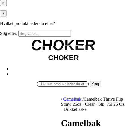
×
×
Hvilket produkt leder du efter?
Søg efter:
CHOKER
CHOKER
CHOKER
CHOKER
Søg
/
Camelbak
/
Camelbak Thrive Flip
Straw 25oz - Clear - Str. .75l 25 Oz
- Drikkeflaske
Camelbak