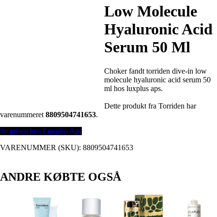
Low Molecule
Hyaluronic Acid
Serum 50 Ml
Choker fandt torriden dive-in low
molecule hyaluronic acid serum 50
ml hos luxplus aps.
Dette produkt fra Torriden har
varenummeret
8809504741653
.
Se prisen hos Luxplus Aps
VARENUMMER (SKU):
8809504741653
ANDRE KØBTE OGSÅ