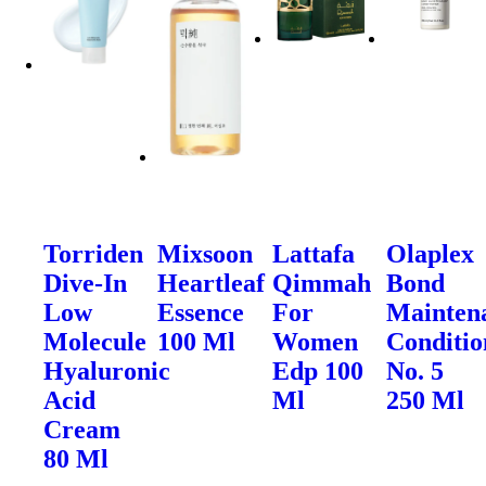
Torriden
Mixsoon
Lattafa
Olaplex
Dive-In
Heartleaf
Qimmah
Bond
Low
Essence
For
Mainten
Molecule
100 Ml
Women
Conditio
Hyaluronic
Edp 100
No. 5
Acid
Ml
250 Ml
Cream
80 Ml