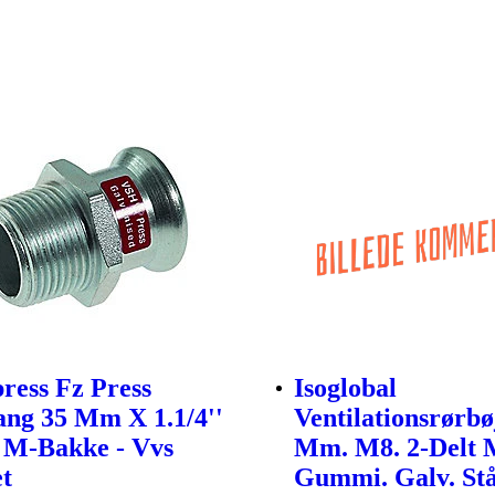
ress Fz Press
Isoglobal
ng 35 Mm X 1.1/4''
Ventilationsrørbø
 M-Bakke - Vvs
Mm. M8. 2-Delt 
t
Gummi. Galv. Stå