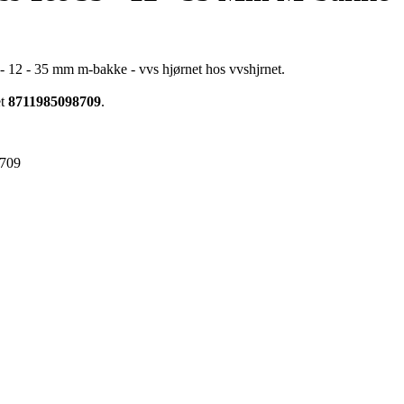
 - 12 - 35 mm m-bakke - vvs hjørnet hos vvshjrnet.
et
8711985098709
.
709