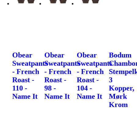
Obear
Obear
Obear
Bodum
Sweatpants
Sweatpants
Sweatpants
Chambo
- French
- French
- French
Stempel
Roast -
Roast -
Roast -
3
110 -
98 -
104 -
Kopper,
Name It
Name It
Name It
Mørk
Krom