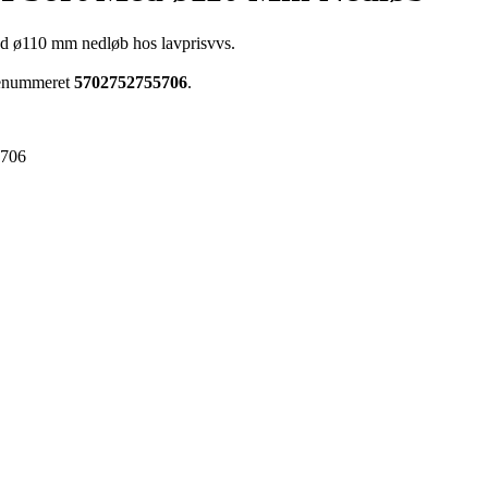
ed ø110 mm nedløb hos lavprisvvs.
arenummeret
5702752755706
.
5706