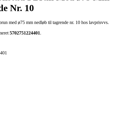
de Nr. 10
brun med ø75 mm nedløb til tagrende nr. 10 hos lavprisvvs.
meret
5702751224401
.
4401