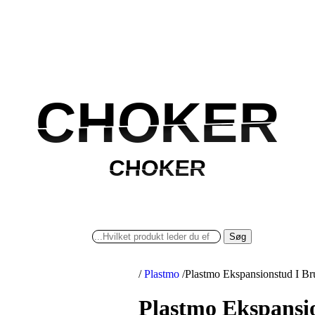
CHOKER
CHOKER
CHOKER
CHOKER
Søg
/
Plastmo
/
Plastmo Ekspansionstud I B
Plastmo Ekspansi