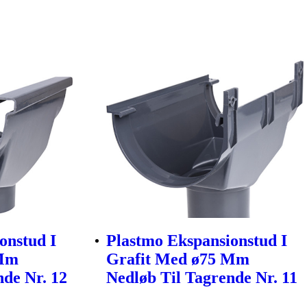
onstud I
Plastmo Ekspansionstud I
 Mm
Grafit Med ø75 Mm
nde Nr. 12
Nedløb Til Tagrende Nr. 11