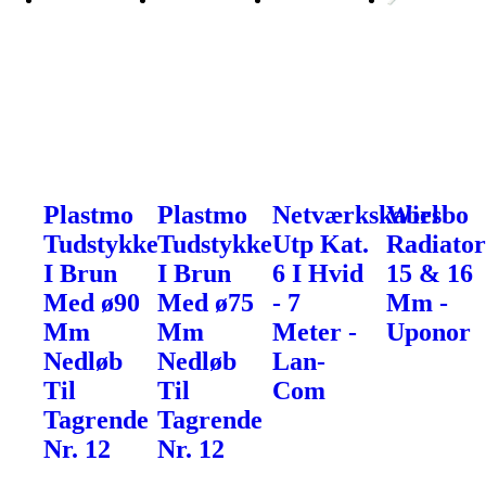
Plastmo
Plastmo
Netværkskabel
Wirsbo
Tudstykke
Tudstykke
Utp Kat.
Radiator
I Brun
I Brun
6 I Hvid
15 & 16
Med ø90
Med ø75
- 7
Mm -
Mm
Mm
Meter -
Uponor
Nedløb
Nedløb
Lan-
Til
Til
Com
Tagrende
Tagrende
Nr. 12
Nr. 12