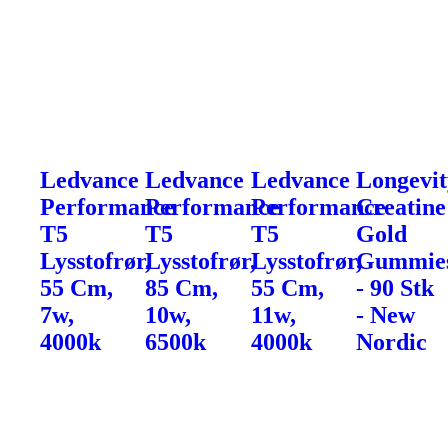
Ledvance
Ledvance
Ledvance
Longevit
Performance
Performance
Performance
Creatine
T5
T5
T5
Gold
Lysstofrør,
Lysstofrør,
Lysstofrør,
Gummie
55 Cm,
85 Cm,
55 Cm,
- 90 Stk
7w,
10w,
11w,
- New
4000k
6500k
4000k
Nordic