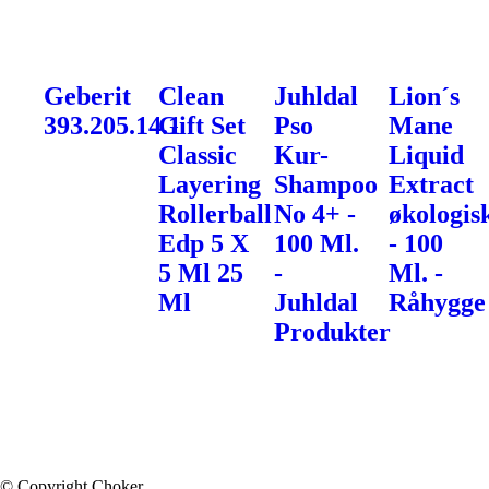
Geberit
Clean
Juhldal
Lion´s
393.205.14.1
Gift Set
Pso
Mane
Classic
Kur-
Liquid
Layering
Shampoo
Extract
Rollerball
No 4+ -
økologis
Edp 5 X
100 Ml.
- 100
5 Ml 25
-
Ml. -
Ml
Juhldal
Råhygge
Produkter
© Copyright Choker