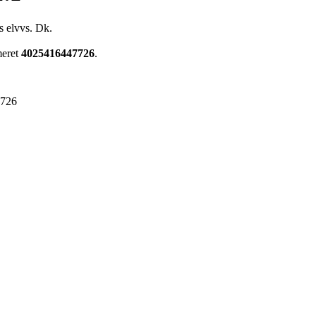
s elvvs. Dk.
meret
4025416447726
.
7726