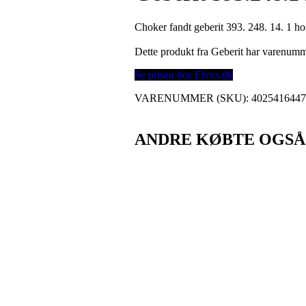
Choker fandt geberit 393. 248. 14. 1 ho
Dette produkt fra Geberit har varenum
Se prisen hos Elvvs.dk
VARENUMMER (SKU):
402541644
ANDRE KØBTE OGSÅ