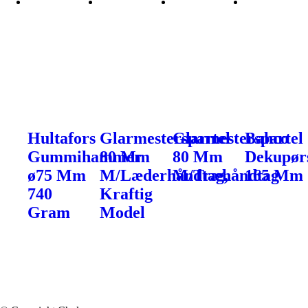
Hultafors
Glarmesterspartel
Glarmesterspartel
Bahco
Gummihammer
80 Mm
80 Mm
Dekupør
ø75 Mm
M/Læderhåndtag,
M/Træhåndtag
165 Mm
740
Kraftig
Gram
Model