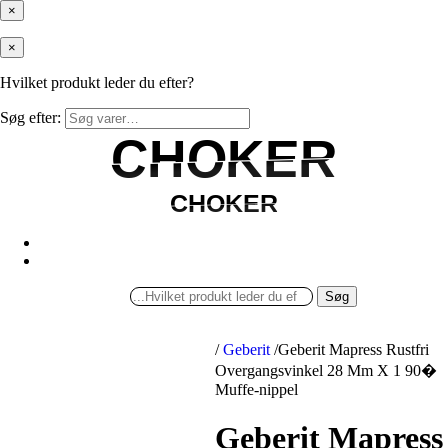
×
×
Hvilket produkt leder du efter?
Søg efter:
CHOKER
CHOKER
CHOKER
CHOKER
Søg
/
Geberit
/
Geberit Mapress Rustfri
Overgangsvinkel 28 Mm X 1 90�
Muffe-nippel
Geberit Mapress