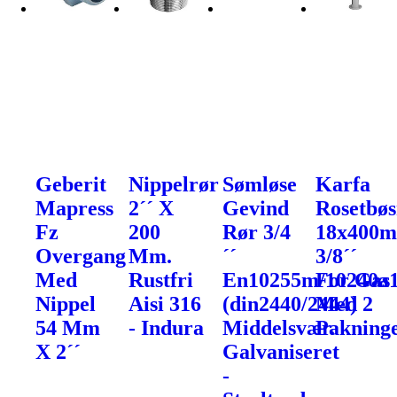
Geberit
Nippelrør
Sømløse
Karfa
Mapress
2´´ X
Gevind
Rosetbøs
Fz
200
Rør 3/4
18x400
Overgang
Mm.
´´
3/8´´
Med
Rustfri
En10255m/10240a
For Gas
Nippel
Aisi 316
(din2440/2444)
Med 2
54 Mm
- Indura
Middelsvær.
Pakning
X 2´´
Galvaniseret
-