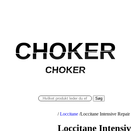
CHOKER
CHOKER
CHOKER
CHOKER
Søg
/
Loccitane
/
Loccitane Intensive Repair
Loccitane Intensi