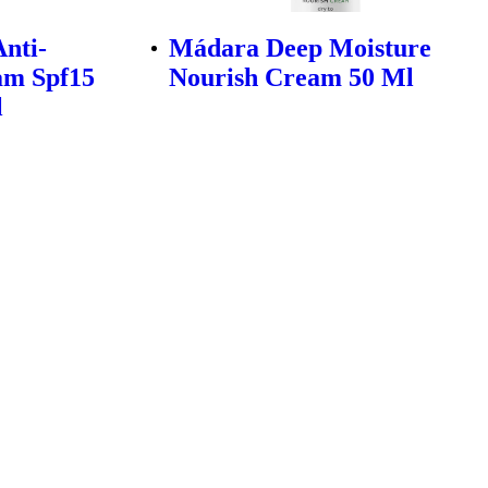
nti-
Mádara Deep Moisture
am Spf15
Nourish Cream 50 Ml
l