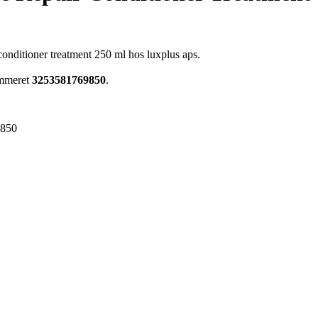
conditioner treatment 250 ml hos luxplus aps.
ummeret
3253581769850
.
9850