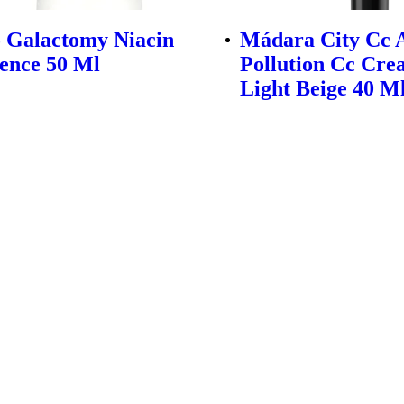
 Galactomy Niacin
Mádara City Cc A
sence 50 Ml
Pollution Cc Cre
Light Beige 40 M