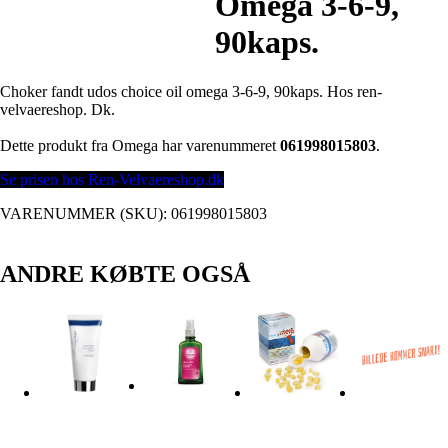
Omega 3-6-9,
90kaps.
Choker fandt udos choice oil omega 3-6-9, 90kaps. Hos ren-
velvaereshop. Dk.
Dette produkt fra Omega har varenummeret
061998015803
.
Se prisen hos Ren-Velvaereshop.dk
VARENUMMER (SKU):
061998015803
ANDRE KØBTE OGSÅ