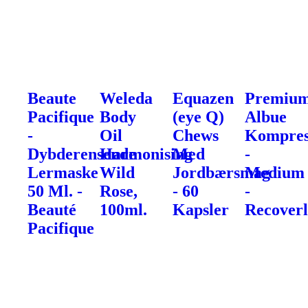
Beaute
Weleda
Equazen
Premiu
Pacifique
Body
(eye Q)
Albue
-
Oil
Chews
Kompres
Dybderensende
Harmonising
Med
-
Lermaske
Wild
Jordbærsmag
Medium
50 Ml. -
Rose,
- 60
-
Beauté
100ml.
Kapsler
Recoverl
Pacifique