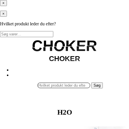
×
×
Hvilket produkt leder du efter?
Søg
efter:
CHOKER
CHOKER
CHOKER
CHOKER
Søg
H2O