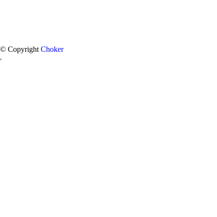
© Copyright
Choker